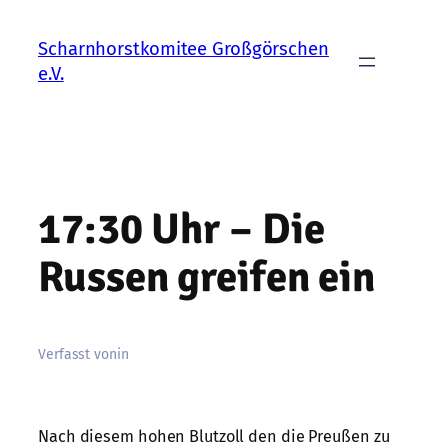
Zum
Inhalt
Scharnhorstkomitee Großgörschen
springen
e.V.
17:30 Uhr – Die
Russen greifen ein
Verfasst von
in
Nach diesem hohen Blutzoll den die Preußen zu