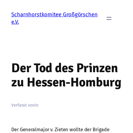
Zum
Inhalt
Scharnhorstkomitee Großgörschen
springen
e.V.
Der Tod des Prinzen
zu Hessen-Homburg
Verfasst von
in
Der Generalmajor v. Zieten wollte der Brigade