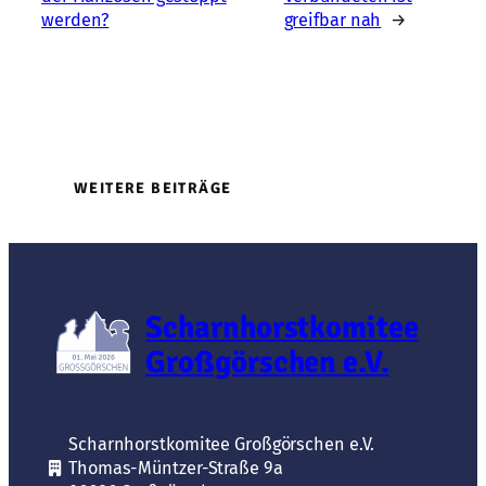
werden?
greifbar nah
→
WEITERE BEITRÄGE
Scharnhorstkomitee
Großgörschen e.V.
Scharnhorstkomitee Großgörschen e.V.
Thomas-Müntzer-Straße 9a