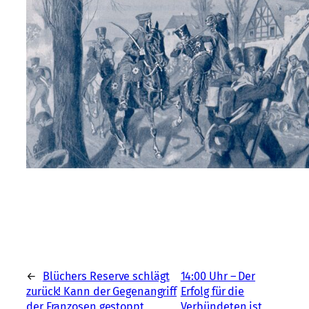
←
Blüchers Reserve schlägt
14:00 Uhr – Der
zurück! Kann der Gegenangriff
Erfolg für die
der Franzosen gestoppt
Verbündeten ist